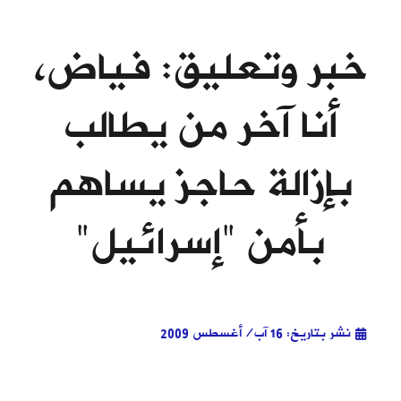
خبر وتعليق: فياض،
أنا آخر من يطالب
بإزالة حاجز يساهم
بأمن "إسرائيل"
نشر بتاريخ: 16 آب/أغسطس 2009