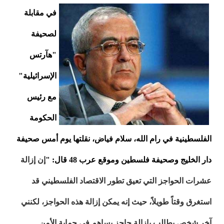
في مقابلة
لصحيفة
"هآرتس
الإسرائيلية"
مع رئيس
الحكومة
الفلسطينية في رام الله، سلام فياض، نقلتها يوم أمس صحيفة
دار الخليج وصحيفة فلسطين وموقع عرب 48 قال:
"
إن إزالة
عشرات الحواجز التي تعيق تطور الاقتصاد الفلسطيني قد
استغرق وقتاً طويلاً، حيث إنه يمكن إزالة هذه الحواجز، لكنني
آخر شخص يطالب بإزالة حاجز يساهم في حماية الأمن