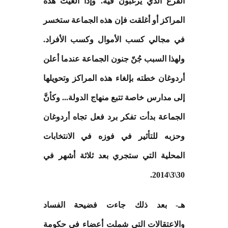
الفرع الذي يرغبون فيه. وإذا ألغيت هذه
المراكز أو أغلقت فإن هذه الجماعة ستخسر
في مجالي كسب الأموال وكسب الأفراد.
ولهذا السبب جُنّ جنون الجماعة عندما أعلن
أردوغان خطته بإلغاء هذه المراكز وتحويلها
إلى مدارس خاصة تتبع منهاج الدولة... وكأنَّ
الجماعة بدأت تفكر برد فعل تجاه أردوغان
وحزبه للتأثير في فوزه في الانتخابات
المحلية التي ستجري بعد ثلاثة أشهر في
.
30\3\2014
هـ- بعد ذلك جاءت فضيحة الفساد
والاعتقالات التي شملت أعضاء في حكومة