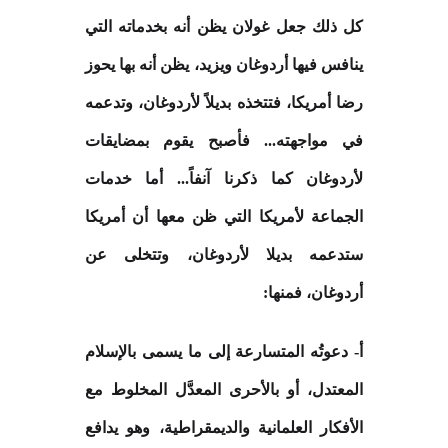
كل ذلك جعل غولان يظن أنه بخدماته التي
ينافس فيها أردوغان ويزيد، يظن أنه بها يحوز
رضا أمريكا، فتتخذه بديلاً لأردوغان، وتدعمه
في مواجهته... فأصبح يقوم بمضايقات
لأردوغان كما ذكرنا آنفاً... أما خدمات
الجماعة لأمريكا التي ظن معها أن أمريكا
ستدعمه بديلا لأردوغان، وتتخلى عن
أردوغان، فمنها
:
أ- دعوتُه المتسارعة إلى ما يسمى بالإسلام
المعتدل، أو بالأحرى المعدَّل المخلوط مع
الأفكار العلمانية والديمقراطية، وهو يدافع