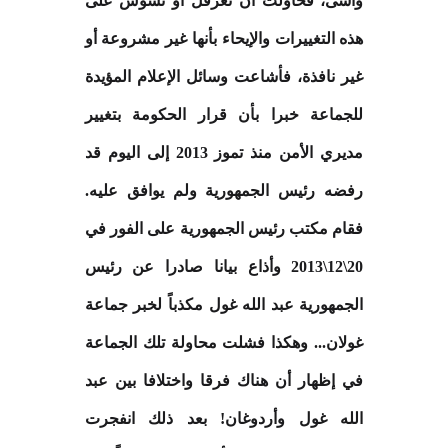
وأسى، فحاولت أن تعرقل أو تشوش على
هذه التغييرات والإيحاء بأنها غير مشروعة أو
غير نافذة، فأشاعت وسائل الإعلام المؤيدة
للجماعة خبرا بأن قرار الحكومة بتغيير
مديري الأمن منذ تموز 2013 إلى اليوم قد
رفضه رئيس الجمهورية ولم يوافق عليه.
فقام مكتب رئيس الجمهورية على الفور في
20\12\2013 وأذاع بيانا صادرا عن رئيس
الجمهورية عبد الله غول مكذباً لخبر جماعة
غولان... وهكذا فشلت محاولة تلك الجماعة
في إظهار أن هناك فرقا واختلافا بين عبد
الله غول وأردوغان! بعد ذلك انفجرت