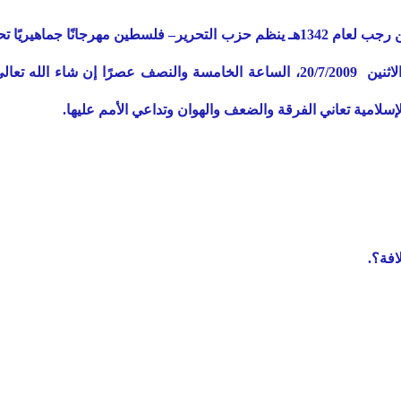
بمناسبة الذكرى الـ 88 لهدم دولة الخلافة في الثامن والعشرين من رجب لعام 1342هـ ينظم
المنطقة الوسطى- شارع صلاح الدين - بجوار صالة عابدين، يوم الاثنين 20/7/2009، الساع
إسلامية تعاني الفرقة والضعف والهوان وتداعي الأمم عليها.