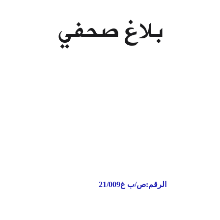
بلاغ صحفي
غ21/009