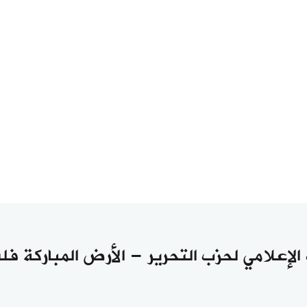
التحرير- فلسطين يرسل رسالة إلى السفير الت
يدعو جماهير المصلين في المسجد الأقصى لإطلا
الإعلامي لحزب التحرير - الأرض المباركة 