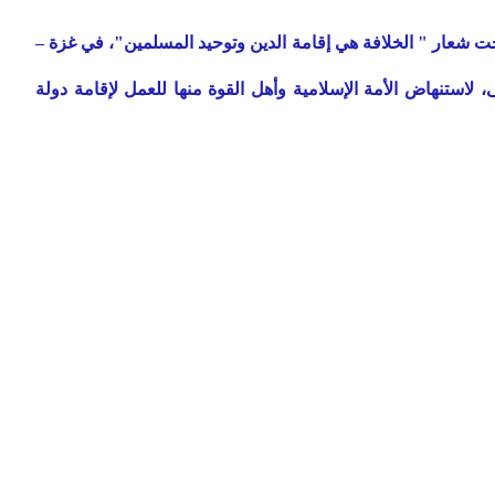
 حزب التحرير– فلسطين مهرجانًا جماهيريًا تحت شعار " الخلافة هي إقامة الدين وتوحيد المسلمين"، في غزة –
ة الخامسة والنصف عصرًا إن شاء الله تعالى، لاستنهاض الأمة الإسلامية وأهل القوة منها للعمل لإقامة دولة