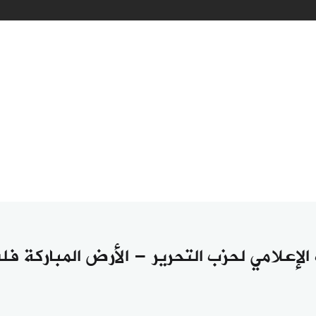
اركة إلى علماء الأمة الإسلامية
اً أم العزة والنصر والتمكين؟!
الإعلامي لحزب التحرير - الأرض المباركة 